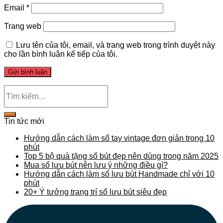
Email
*
Trang web
Lưu tên của tôi, email, và trang web trong trình duyệt này
cho lần bình luận kế tiếp của tôi.
Tin tức mới
Hướng dẫn cách làm sổ tay vintage đơn giản trong 10
phút
Top 5 bộ quà tặng sổ bút đẹp nên dùng trong năm 2025
Mua sổ lưu bút nên lưu ý những điều gì?
Hướng dẫn cách làm sổ lưu bút Handmade chỉ với 10
phút
20+ Ý tưởng trang trí sổ lưu bút siêu đẹp