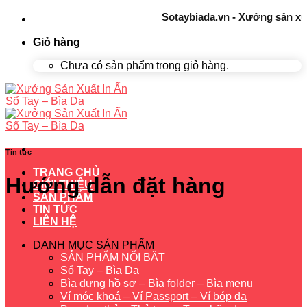
Skip
Sotaybiada.vn - Xưởng sản xuất sổ
to
content
Giỏ hàng
Chưa có sản phẩm trong giỏ hàng.
Tin tức
TRANG CHỦ
Hướng dẫn đặt hàng
GIỚI THIỆU
SẢN PHẨM
TIN TỨC
LIÊN HỆ
DANH MỤC SẢN PHẨM
SẢN PHẨM NỔI BẬT
Sổ Tay – Bìa Da
Bìa đựng hồ sơ – Bìa folder – Bìa menu
Ví móc khoá – Ví Passport – Ví bóp da