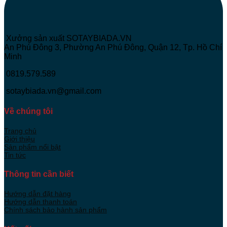
Xưởng sản xuất SOTAYBIADA.VN
An Phú Đông 3, Phường An Phú Đông, Quận 12, Tp. Hồ Chí
Minh
0819.579.589
sotaybiada.vn@gmail.com
Về chúng tôi
Trang chủ
Giới thiệu
Sản phẩm nổi bật
Tin tức
Thông tin cần biết
Hướng dẫn đặt hàng
Hướng dẫn thanh toán
Chính sách bảo hành sản phẩm