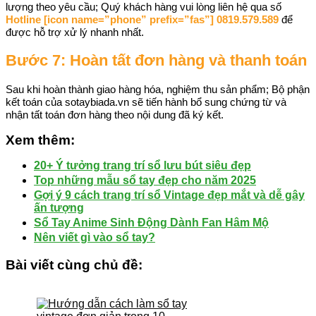
lượng theo yêu cầu; Quý khách hàng vui lòng liên hệ qua số
Hotline [icon name=”phone” prefix=”fas”] 0819.579.589
để
được hỗ trợ xử lý nhanh nhất.
Bước 7: Hoàn tất đơn hàng và thanh toán
Sau khi hoàn thành giao hàng hóa, nghiệm thu sản phẩm; Bộ phận
kết toán của sotaybiada.vn sẽ tiến hành bổ sung chứng từ và
nhận tất toán đơn hàng theo nội dung đã ký kết.
Xem thêm:
20+ Ý tưởng trang trí sổ lưu bút siêu đẹp
Top những mẫu sổ tay đẹp cho năm 2025
Gợi ý 9 cách trang trí sổ Vintage đẹp mắt và dễ gây
ấn tượng
Sổ Tay Anime Sinh Động Dành Fan Hâm Mộ
Nên viết gì vào sổ tay?
Bài viết cùng chủ đề: